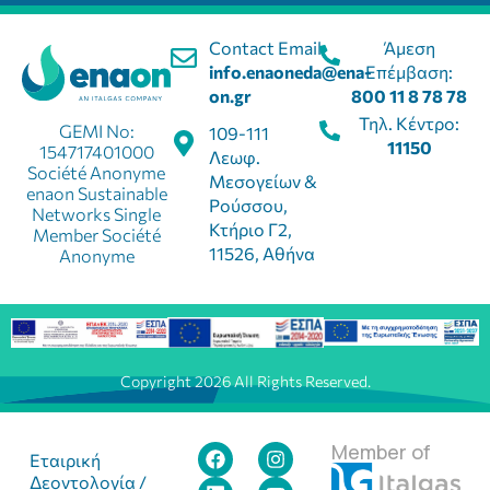
Contact Email:
Άμεση
info.enaoneda@ena-
Επέμβαση:
on.gr
800 11 8 78 78
Τηλ. Κέντρο:
GEMI No:
109-111
11150
154717401000
Λεωφ.
Société Anonyme
Μεσογείων &
enaon Sustainable
Ρούσσου,
Networks Single
Κτήριο Γ2,
Member Société
11526, Αθήνα
Anonyme
Copyright 2026 All Rights Reserved.
Member of
Εταιρική
Δεοντολογία /