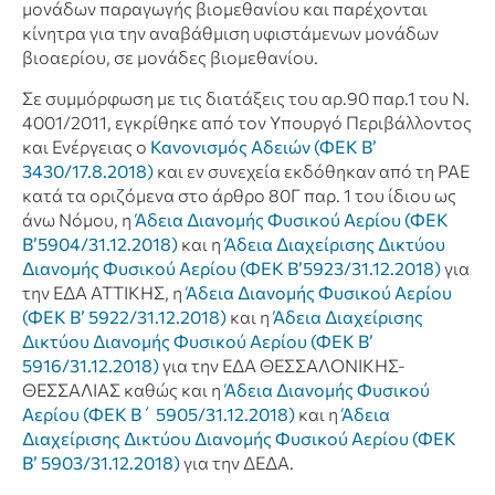
μονάδων παραγωγής βιομεθανίου και παρέχονται
κίνητρα για την αναβάθμιση υφιστάμενων μονάδων
βιοαερίου, σε μονάδες βιομεθανίου.
Σε συμμόρφωση με τις διατάξεις του αρ.90 παρ.1 του Ν.
4001/2011, εγκρίθηκε από τον Υπουργό Περιβάλλοντος
και Ενέργειας ο
Κανονισμός
Αδειών (ΦΕΚ Β’
3430/17.8.2018)
και εν συνεχεία εκδόθηκαν από τη ΡΑΕ
κατά τα οριζόμενα στο άρθρο 80Γ παρ. 1 του ίδιου ως
άνω Νόμου, η
Άδεια Διανομής Φυσικού Αερίου (ΦΕΚ
Β’5904/31.12.2018)
και η
Άδεια Διαχείρισης Δικτύου
Διανομής Φυσικού Αερίου (ΦΕΚ Β’5923/31.12.2018)
για
την ΕΔΑ ΑΤΤΙΚΗΣ, η
Άδεια Διανομής Φυσικού Αερίου
(ΦΕΚ Β’ 5922/31.12.2018)
και η
Άδεια Διαχείρισης
Δικτύου Διανομής Φυσικού Αερίου (ΦΕΚ Β’
5916/31.12.2018)
για την ΕΔΑ ΘΕΣΣΑΛΟΝΙΚΗΣ-
ΘΕΣΣΑΛΙΑΣ καθώς και η
Άδεια Διανομής Φυσικού
Αερίου (ΦΕΚ Β΄ 5905/31.12.2018)
και η
Άδεια
Διαχείρισης Δικτύου Διανομής Φυσικού Αερίου (ΦΕΚ
Β’ 5903/31.12.2018)
για την ΔΕΔΑ.