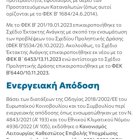
Προστατευόμενων Καταναλωτών (όπως αυτοί
ορίζονται με το ΦΕΚ Β’ 1684/24.6.2014).
Με το ΦΕΚ Β’ 201/19.01.2023 επικαιροποιήθηκε το
Σχέδιο Έκτακτης Ανάγκης με σκοπό την ενσωμάτωση
των προβλέψεων του Σχεδίου Προληπτικής Δράσης
(ΦΕΚ Β’5534/26.10.2022). Ακολούθως, το Σχέδιο
Έκτακτης Ανάγκης επικαιροποιήθηκε εκ νέου με το
ΦΕΚ Β΄6453/13.11.2023
ενώ αντίστοιχα το Σχέδιο
Προληπτικής Δράσης επικαιροποιήθηκε με το
ΦΕΚ
Β’6440/10.11.2023.
Ενεργειακή Απόδοση
Βάσει των διατάξεων της Οδηγίας 2018/2002/ΕΕ του
Ευρωπαϊκού Κοινοβουλίου και του Συμβουλίου περί
ενεργειακής απόδοσης όπως ενσωματώθηκαν με τον Ν.
4843/2021 (Α’ 193) και του Εθνικού Κλιματικού Νόμου
4936/2022 (Α’ 105), εκδόθηκε ο
Κανονισμός
Λειτουργίας Καθεστώτος Επιβολής Υποχρέωσης