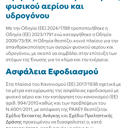
φυσικού αερίου και
υδρογόνου
Με την Οδηγία (ΕΕ) 2024/1788 τροποποιήθηκε η
Οδηγία (ΕΕ) 2023/1791 ενώ καταργήθηκε η Οδηγία
2009/73/ΕΚ. Η Οδηγία θεσπίζει κοινό πλαίσιο για την
απανθρακοποίηση των αγορών φυσικού αερίου και
υδρογόνου, με σκοπό να συμβάλει στην επίτευξη των
στόχων της Ένωσης για το κλίμα και την ενέργεια.
Ασφάλεια Εφοδιασμού
Στα πλαίσια του Κανονισμού (ΕΕ) 2017/1938 σχετικά με
τα μέτρα κατοχύρωσης της ασφάλειας εφοδιασμού με
φυσικό αέριο και την κατάργηση του κανονισμού (ΕΕ)
αριθ. 994/2010 καθώς και των προβλέψεων του
Ν.4001/2011, με απόφαση της ΡΑAΕY θεσπίζεται
Σχέδιο Έκτακτης Ανάγκης
και
Σχέδιο Προληπτικής
Δράσης
προκειμένου να διασφαλιστεί ο, κατά
προτεραιότητα, εφοδιασμός με αέριο των