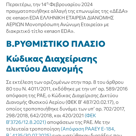
η
Περαιτέρω, την 14
Φεβρουαρίου 2024
πραγματοποιήθηκε αλλαγή της επωνυμίας της «ΔΕΔΑ»
σε «enaon EDA ΕΛΛΗΝΙΚΗ ΕΤΑΙΡΕΙΑ ΔΙΑΝΟΜΗΣ
ΑΕΡΙΩΝ Μονοπρόσωπη Ανώνυμη Εταιρεία» με
διακριτικό τίτλο «enaon EDA».
Β.ΡΥΘΜΙΣΤΙΚΟ ΠΛΑΣΙΟ
Κώδικας Διαχείρισης
Δικτύου Διανομής
Σε εκτέλεση των οριζομένων στην παρ. 8 του άρθρου
80 του Ν. 4011/2011, εκδόθηκε με την υπ’ αρ. 589/2016
απόφαση της ΡΑΕ, ο Κώδικας Διαχείρισης Δικτύου
Διανομής Φυσικού Αερίου (ΦΕΚ Β’ 487/20.02.17), ο
οποίος τροποποιήθηκε δυνάμει των υπ’ αρ. 702/2017,
298/2018, 642/2018, και 420/2021
(ΦΕΚ
Β’3726/12.8.2021)
αποφάσεων της ΡΑΕ. Με την
τελευταία τροποποίηση
(Απόφαση ΡΑΑΕΥ Ε-184,
Β΄4135/30.07.2025)
ενσωματώθηκαν διατάξεις που