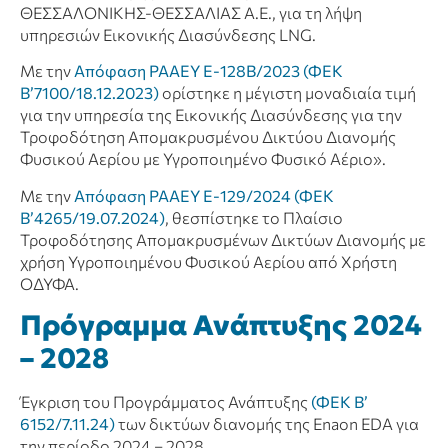
ΘΕΣΣΑΛΟΝΙΚΗΣ-ΘΕΣΣΑΛΙΑΣ Α.Ε., για τη λήψη
υπηρεσιών Εικονικής Διασύνδεσης LNG.
Με την
Απόφαση ΡΑΑΕΥ Ε-128Β/2023 (ΦΕΚ
Β’7100/18.12.2023)
ορίστηκε η μέγιστη μοναδιαία τιμή
για την υπηρεσία της Εικονικής Διασύνδεσης για την
Τροφοδότηση Απομακρυσμένου Δικτύου Διανομής
Φυσικού Αερίου με Υγροποιημένο Φυσικό Αέριο».
Με την
Απόφαση ΡΑΑΕΥ Ε-129/2024 (ΦΕΚ
Β’4265/19.07.2024)
, θεσπίστηκε το Πλαίσιο
Τροφοδότησης Απομακρυσμένων Δικτύων Διανομής με
χρήση Υγροποιημένου Φυσικού Αερίου από Χρήστη
ΟΔΥΦΑ.
Πρόγραμμα Ανάπτυξης 2024
– 2028
Έγκριση του Προγράμματος Ανάπτυξης
(ΦΕΚ Β’
6152/7.11.24)
των δικτύων διανομής της Enaon EDA για
την περίοδο 2024 – 2028.