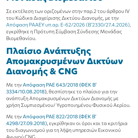
Σε εκτέλεση των οριζομένων στην παρ.2 του άρθρου IV
του Κώδικα Διαχείρισης Δικτύου Διανομής, με την
Απόφαση ΡΑΑΕΥ υπ.αρ. Ε-62/2026 (Β’2330/27.4.2026)
,
εγκρίθηκε η Πρότυπη Σύμβαση Σύνδεσης Μονάδας
Βιομεθανίου.
Πλαίσιο Ανάπτυξης
Απομακρυσμένων Δικτύων
Διανομής & CNG
Με την
Απόφαση ΡΑΕ 643/2018 (ΦΕΚ Β’
3334/10.08.2018
)
, θεσπίστηκε το πλαίσιο για την
ανάπτυξη Απομακρυσμένων Δικτύων Διανομής με
χρήση Συμπιεσμένου/ Υγροποιημένου Φυσικού Αερίου.
Με την
Απόφαση ΡΑΕ 822/2018 (ΦΕΚ Β’
4298/27.09.2018)
,
εγκρίθηκαν οι όροι και τα κριτήρια
του διαγωνισμού για τη λήψη υπηρεσιών Εικονικού
Αγωγού CNG.