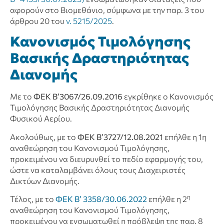
αφορούν στο Βιομεθάνιο, σύμφωνα με την παρ. 3 του
άρθρου 20 του
ν. 5215/2025
.
Κανονισμός Τιμολόγησης
Βασικής Δραστηριότητας
Διανομής
Με το
ΦΕΚ Β’3067/26.09.2016
εγκρίθηκε ο Κανονισμός
Τιμολόγησης Βασικής Δραστηριότητας Διανομής
Φυσικού Αερίου.
Ακολούθως, με το
ΦΕΚ Β’3727/12.08.2021
επήλθε η 1η
αναθεώρηση του Κανονισμού Τιμολόγησης,
προκειμένου να διευρυνθεί το πεδίο εφαρμογής του,
ώστε να καταλαμβάνει όλους τους Διαχειριστές
Δικτύων Διανομής.
η
Τέλος, με το
ΦΕΚ Β’ 3358/30.06.2022
επήλθε η 2
αναθεώρηση του Κανονισμού Τιμολόγησης,
προκειμένου να ενσωματωθεί η πρόβλεψη της παρ. 8