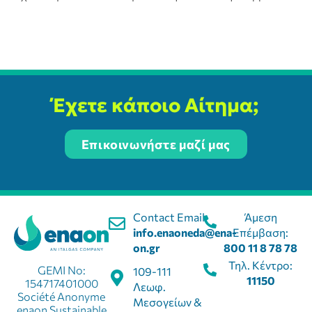
Έχετε κάποιο Αίτημα;
Επικοινωνήστε μαζί μας
Contact Email:
Άμεση
info.enaoneda@ena-
Επέμβαση:
on.gr
800 11 8 78 78
Τηλ. Κέντρο:
GEMI No:
109-111
11150
154717401000
Λεωφ.
Société Anonyme
Μεσογείων &
enaon Sustainable