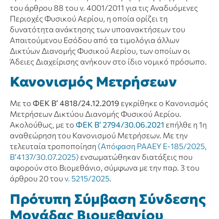
του άρθρου 88 του ν. 4001/2011 για τις Αναδυόμενες
Περιοχές Φυσικού Αερίου, η οποία ορίζει τη
δυνατότητα ανάκτησης των υποανακτήσεων του
Απαιτούμενου Εσόδου από τα τιμολόγια άλλων
Δικτύων Διανομής Φυσικού Αερίου, των οποίων οι
Άδειες Διαχείρισης ανήκουν στο ίδιο νομικό πρόσωπο.
Κανονισμός Μετρήσεων
Με το
ΦΕΚ Β’ 4818/24.12.2019
εγκρίθηκε ο Κανονισμός
Μετρήσεων Δικτύου Διανομής Φυσικού Αερίου.
Ακολούθως, με το
ΦΕΚ Β’ 2794/30.06.2021
επήλθε η 1η
αναθεώρηση του Κανονισμού Μετρήσεων. Με την
τελευταία τροποποίηση
(Απόφαση ΡΑΑΕΥ Ε-185/2025,
Β’4137/30.07.2025)
ενσωματώθηκαν διατάξεις που
αφορούν στο Βιομεθάνιο, σύμφωνα με την παρ. 3 του
άρθρου 20 του
ν. 5215/2025
.
Πρότυπη Σύμβαση Σύνδεσης
Μονάδας Βιομεθανίου