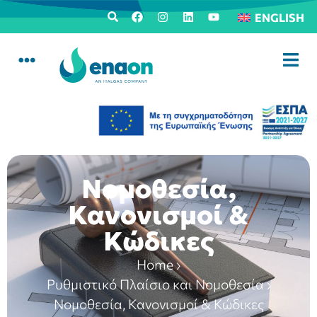
ENGLISH
Νομοθεσία,
Κανονισμοί &
Κώδικες
Home
›
Ρυθμιστικό Πλαίσιο και Νομοθεσία
›
Νομοθεσία, Κανονισμοί & Κώδικες