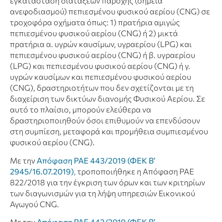
εγκατάσταση διατάξεων παροχής (σημεία
ανεφοδιασμού) πεπιεσμένου φυσικού αερίου (CNG) σε
τροχοφόρα οχήματα όπως: 1) πρατήρια αμιγώς
πεπιεσμένου φυσικού αερίου (CNG) ή 2) μικτά
πρατήρια α. υγρών καυσίμων, υγραερίου (LPG) και
πεπιεσμένου φυσικού αερίου (CNG) ή β. υγραερίου
(LPG) και πεπιεσμένου φυσικού αερίου (CNG) ή γ.
υγρών καυσίμων και πεπιεσμένου φυσικού αερίου
(CNG), δραστηριοτήτων που δεν σχετίζονται με τη
διαχείριση των δικτύων διανομής Φυσικού Αερίου. Σε
αυτό το πλαίσιο, μπορούν ελεύθερα να
δραστηριοποιηθούν όσοι επιθυμούν να επενδύσουν
στη συμπίεση, μεταφορά και προμήθεια συμπιεσμένου
φυσικού αερίου (CNG).
Με την
Απόφαση ΡΑΕ 443/2019 (ΦΕΚ Β’
2945/16.07.2019)
,
τροποποιήθηκε η Απόφαση ΡΑΕ
822/2018 για την έγκριση των όρων και των κριτηρίων
των διαγωνισμών για τη λήψη υπηρεσιών Εικονικού
Αγωγού CNG.
Με την
Απόφαση ΡΑΕ 442/2019 (ΦΕΚ Β’