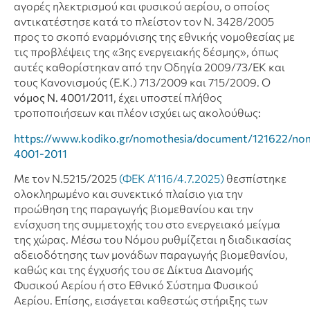
αγορές ηλεκτρισμού και φυσικού αερίου, ο οποίος
αντικατέστησε κατά το πλείστον τον Ν. 3428/2005
προς το σκοπό εναρμόνισης της εθνικής νομοθεσίας με
τις προβλέψεις της «3ης ενεργειακής δέσμης», όπως
αυτές καθορίστηκαν από την Οδηγία 2009/73/ΕΚ και
τους Κανονισμούς (Ε.Κ.) 713/2009 και 715/2009. Ο
νόμος Ν. 4001/2011
, έχει υποστεί πλήθος
τροποποιήσεων και πλέον ισχύει ως ακολούθως:
https://www.kodiko.gr/nomothesia/document/121622/no
4001-2011
Με τον Ν.5215/2025
(ΦΕΚ Α’116/4.7.2025)
θεσπίστηκε
ολοκληρωμένο και συνεκτικό πλαίσιο για την
προώθηση της παραγωγής βιομεθανίου και την
ενίσχυση της συμμετοχής του στο ενεργειακό μείγμα
της χώρας. Μέσω του Νόμου ρυθμίζεται η διαδικασίας
αδειοδότησης των μονάδων παραγωγής βιομεθανίου,
καθώς και της έγχυσής του σε Δίκτυα Διανομής
Φυσικού Αερίου ή στο Εθνικό Σύστημα Φυσικού
Αερίου. Επίσης, εισάγεται καθεστώς στήριξης των