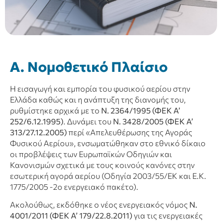
Α. Νομοθετικό Πλαίσιο
Η εισαγωγή και εμπορία του φυσικού αερίου στην
Ελλάδα καθώς και η ανάπτυξη της διανομής του,
ρυθμίστηκε αρχικά με το
Ν. 2364/1995 (ΦΕΚ Α’
252/6.12.1995)
. Δυνάμει του
Ν. 3428/2005 (ΦΕΚ Α’
313/27.12.2005)
περί «Απελευθέρωσης της Αγοράς
Φυσικού Αερίου», ενσωματώθηκαν στο εθνικό δίκαιο
οι προβλέψεις των Ευρωπαϊκών Οδηγιών και
Κανονισμών σχετικά με τους κοινούς κανόνες στην
εσωτερική αγορά αερίου (Οδηγία 2003/55/ΕΚ και Ε.Κ.
1775/2005 -2ο ενεργειακό πακέτο).
Ακολούθως, εκδόθηκε ο νέος ενεργειακός νόμος
Ν.
4001/2011 (ΦΕΚ Α’ 179/22.8.2011)
για τις ενεργειακές