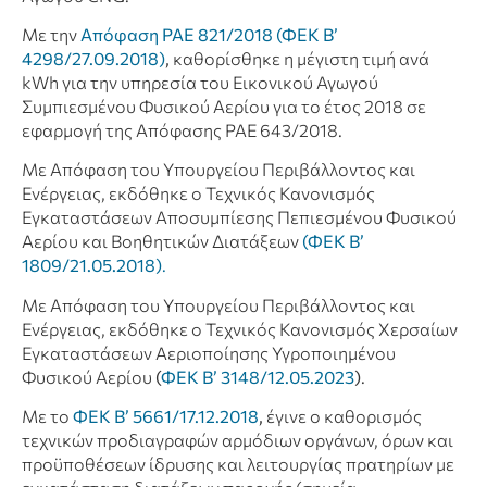
Με την
Απόφαση ΡΑΕ 821/2018 (ΦΕΚ Β’
4298/27.09.2018)
,
καθορίσθηκε η μέγιστη τιμή ανά
kWh για την υπηρεσία του Εικονικού Αγωγού
Συμπιεσμένου Φυσικού Αερίου για το έτος 2018 σε
εφαρμογή της Απόφασης ΡΑΕ 643/2018.
Με Απόφαση του Υπουργείου Περιβάλλοντος και
Ενέργειας, εκδόθηκε ο Τεχνικός Κανονισμός
Εγκαταστάσεων Αποσυμπίεσης Πεπιεσμένου Φυσικού
Αερίου και Βοηθητικών Διατάξεων
(ΦΕΚ Β’
1809/21.05.2018)
.
Με Απόφαση του Υπουργείου Περιβάλλοντος και
Ενέργειας, εκδόθηκε ο Τεχνικός Κανονισμός Χερσαίων
Εγκαταστάσεων Αεριοποίησης Υγροποιημένου
Φυσικού Αερίου
(
ΦΕΚ Β’ 3148/12.05.2023
)
.
Με το
ΦΕΚ Β’ 5661/17.12.2018
,
έγινε ο καθορισμός
τεχνικών προδιαγραφών αρμόδιων οργάνων, όρων και
προϋποθέσεων ίδρυσης και λειτουργίας πρατηρίων με