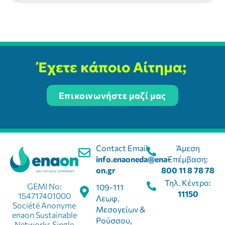
Έχετε κάποιο Αίτημα;
Επικοινωνήστε μαζί μας
Contact Email:
Άμεση
info.enaoneda@ena-
Επέμβαση:
on.gr
800 11 8 78 78
Τηλ. Κέντρο:
GEMI No:
109-111
11150
154717401000
Λεωφ.
Société Anonyme
Μεσογείων &
enaon Sustainable
Ρούσσου,
Networks Single