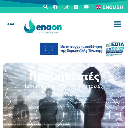
ENGLISH
Προμηθευτές
Home
›
Συνεργάτες
›
Προμήθειες
›
Προμηθευτές