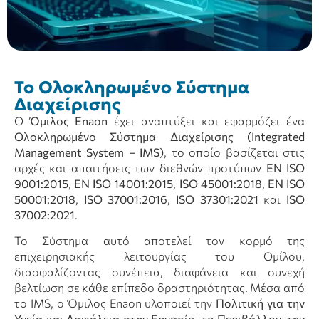
Το Ολοκληρωμένο Σύστημα
Διαχείρισης
Ο
Όμιλος Enaon
έχει αναπτύξει και εφαρμόζει ένα
Ολοκληρωμένο Σύστημα Διαχείρισης (Integrated
Management System – IMS)
, το οποίο βασίζεται στις
αρχές και απαιτήσεις των διεθνών προτύπων
EN ISO
9001:2015
,
EN ISO 14001:2015
,
ISO 45001:2018
,
EN ISO
50001:2018
,
ISO 37001:2016
,
ISO 37301:2021
και
ISO
37002:2021
.
Το Σύστημα αυτό αποτελεί τον κορμό της
επιχειρησιακής λειτουργίας του Ομίλου,
διασφαλίζοντας συνέπεια, διαφάνεια και συνεχή
βελτίωση σε κάθε επίπεδο δραστηριότητας. Μέσα από
το IMS, ο Όμιλος Enaon υλοποιεί την
Πολιτική για την
Υγεία και Ασφάλεια στην Εργασία, το Περιβάλλον, την