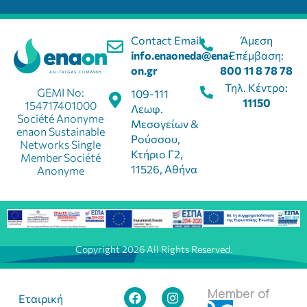
Contact Email:
Άμεση
info.enaoneda@ena-
Επέμβαση:
on.gr
800 11 8 78 78
Τηλ. Κέντρο:
GEMI No:
109-111
11150
154717401000
Λεωφ.
Société Anonyme
Μεσογείων &
enaon Sustainable
Ρούσσου,
Networks Single
Κτήριο Γ2,
Member Société
11526, Αθήνα
Anonyme
Copyright 2026 All Rights Reserved.
Member of
Εταιρική