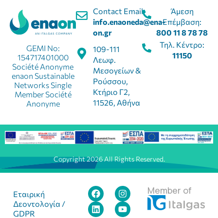
Contact Email:
Άμεση
info.enaoneda@ena-
Επέμβαση:
on.gr
800 11 8 78 78
Τηλ. Κέντρο:
GEMI No:
109-111
11150
154717401000
Λεωφ.
Société Anonyme
Μεσογείων &
enaon Sustainable
Ρούσσου,
Networks Single
Κτήριο Γ2,
Member Société
11526, Αθήνα
Anonyme
Copyright 2026 All Rights Reserved.
Member of
Εταιρική
Δεοντολογία /
GDPR