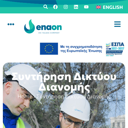
ENGLISH
Συντήρηση Δικτύου
Διανομής
Home
›
Συντήρηση Δικτύου Διανομής