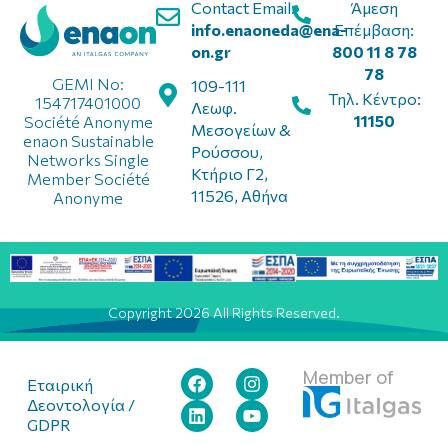
Contact Email:
Άμεση
info.enaoneda@ena-
Επέμβαση:
on.gr
800 11 8 78
78
GEMI No:
109-111
Τηλ. Κέντρο:
154717401000
Λεωφ.
11150
Société Anonyme
Μεσογείων &
enaon Sustainable
Ρούσσου,
Networks Single
Κτήριο Γ2,
Member Société
11526, Αθήνα
Anonyme
Copyright 2026 All Rights Reserved.
Member of
Εταιρική
Δεοντολογία /
GDPR