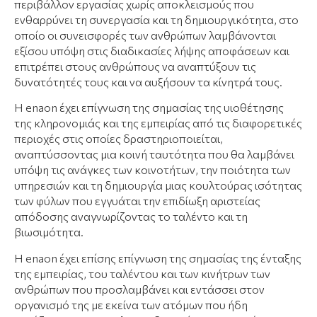
περιβάλλον εργασίας χωρίς αποκλεισμούς που
ενθαρρύνει τη συνεργασία και τη δημιουργικότητα, στο
οποίο οι συνεισφορές των ανθρώπων λαμβάνονται
εξίσου υπόψη στις διαδικασίες λήψης αποφάσεων και
επιτρέπει στους ανθρώπους να αναπτύξουν τις
δυνατότητές τους και να αυξήσουν τα κίνητρά τους.
Η enaon έχει επίγνωση της σημασίας της υιοθέτησης
της κληρονομιάς και της εμπειρίας από τις διαφορετικές
περιοχές στις οποίες δραστηριοποιείται,
αναπτύσσοντας μια κοινή ταυτότητα που θα λαμβάνει
υπόψη τις ανάγκες των κοινοτήτων, την ποιότητα των
υπηρεσιών και τη δημιουργία μιας κουλτούρας ισότητας
των φύλων που εγγυάται την επιδίωξη αριστείας
απόδοσης αναγνωρίζοντας το ταλέντο και τη
βιωσιμότητα.
Η enaon έχει επίσης επίγνωση της σημασίας της ένταξης
της εμπειρίας, του ταλέντου και των κινήτρων των
ανθρώπων που προσλαμβάνει και εντάσσει στον
οργανισμό της με εκείνα των ατόμων που ήδη