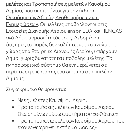
μελέτες
και
Τροποποιήσεις μελετών Καυσίμου
Αερίου
, που απαιτούνται
για την έκδοση
Οικοδομικών Αδειών, Αναθεωρήσεων και
Ενημερώσεων
. Οι μελέτες υποβάλλονται στις
Εταιρείες Διανομής Αερίου enaon EDA και HENGAS
ανά Δήμο αρμοδιότητάς τους. Δεδομένου
ότι, προς το παρόν, δεν καλύπτεται το σύνολο της
χώρας από Εταιρείες Διανομής Αερίου, υπάρχουν
Δήμοι χωρίς δυνατότητα υποβολής μελέτης. Το
πληροφοριακό σύστημα θα ενημερώνεται σε
περίπτωση επέκτασης του δικτύου σε επιπλέον
Δήμους.
Συγκεκριμένα θεωρούνται:
Νέες μελέτες Καυσίμου Αερίου
Τροποποιήσεις μελετών Καυσίμου Αερίου
θεωρημένων μέσω συστήματος «e-Άδειες»
Τροποποιήσεις μελετών Καυσίμου Αερίου που
έχουν θεωρηθεί εκτός «e-Άδειες»