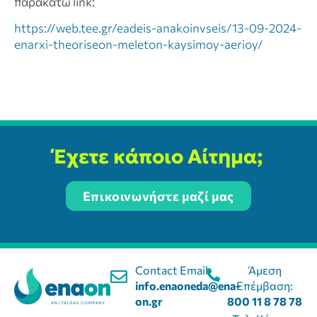
παρακάτω link:
https://web.tee.gr/eadeis-anakoinvseis/13-09-2024-
enarxi-theoriseon-meleton-kaysimoy-aerioy/
Έχετε κάποιο Αίτημα;
Επικοινωνήστε μαζί μας
Contact Email:
Άμεση
info.enaoneda@ena-
Επέμβαση:
on.gr
800 11 8 78 78