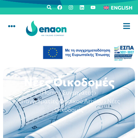
ENGLISH
Νέες Οικοδομές
Home
›
Συνεργάτες
›
Επαγγελματίες Φυσικού Αερίου
›
Νέες
Οικοδομές