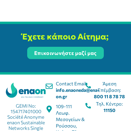
Έχετε κάποιο Αίτημα;
Επικοινωνήστε μαζί μας
Contact Email:
Άμεση
info.enaoneda@ena-
Επέμβαση:
on.gr
800 11 8 78 78
Τηλ. Κέντρο:
GEMI No:
109-111
11150
154717401000
Λεωφ.
Société Anonyme
Μεσογείων &
enaon Sustainable
Ρούσσου,
Networks Single