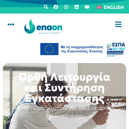
ENGLISH
Ορθή Λειτουργία
και Συντήρηση
Εγκατάστασης
Home
›
Ορθή Λειτουργία και Συντήρηση
Εγκατάστασης