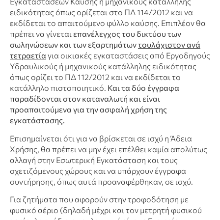
Εγκαταστάσεων Καύσης ή μηχανικούς κατάλληλης
ειδικότητας όπως ορίζεται στο ΠΔ 114/2012 και να
εκδίδεται το απαιτούμενο φύλλο καύσης. Επιπλέον θα
πρέπει να γίνεται
επανέλεγχος του δικτύου των
σωληνώσεων και των εξαρτημάτων
τουλάχιστον ανά
τετραετία
για οικιακές εγκαταστάσεις από Εργοδηγούς
Υδραυλικούς ή μηχανικούς κατάλληλης ειδικότητας
όπως ορίζει το ΠΔ 112/2012 και να εκδίδεται το
κατάλληλο πιστοποιητικό.
Και τα δύο έγγραφα
παραδίδονται στον καταναλωτή και είναι
προαπαιτούμενα για την ασφαλή χρήση της
εγκατάστασης.
Επισημαίνεται ότι για να βρίσκεται σε ισχύ η Άδεια
Χρήσης, θα πρέπει να μην έχει επέλθει καμία απολύτως
αλλαγή στην Εσωτερική Εγκατάσταση και τους
σχετιζόμενους χώρους και να υπάρχουν έγγραφα
συντήρησης, όπως αυτά προαναφέρθηκαν, σε ισχύ.
Για ζητήματα που αφορούν στην τροφοδότηση με
φυσικό αέριο (δηλαδή μέχρι και τον μετρητή φυσικού