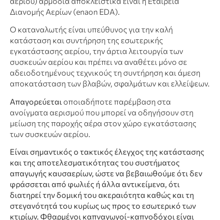
αερίου) αρμόδια αποκλειστικά είναι η Εταιρεία
Διανομής Αερίων (enaon EDA).
Ο καταναλωτής είναι υπεύθυνος για την καλή
κατάσταση και συντήρηση της εσωτερικής
εγκατάστασης αερίου, την άρτια λειτουργία των
συσκευών αερίου και πρέπει να αναθέτει μόνο σε
αδειοδοτημένους τεχνικούς τη συντήρηση και άμεση
αποκατάσταση των βλαβών, σφαλμάτων και ελλείψεων.
Απαγορεύεται
οποιαδήποτε παρέμβαση στα
ανοίγματα αερισμού που μπορεί να οδηγήσουν στη
μείωση της παροχής αέρα στον χώρο εγκατάστασης
των συσκευών αερίου.
Είναι σημαντικός ο τακτικός έλεγχος της κατάστασης
και της αποτελεσματικότητας του συστήματος
απαγωγής καυσαερίων, ώστε να βεβαιωθούμε ότι δεν
φράσσεται από φωλιές ή άλλα αντικείμενα, ότι
διατηρεί την δομική του ακεραιότητα καθώς και τη
στεγανότητά του κυρίως ως προς το εσωτερικό των
κτιρίων. Φθαρμένοι καπναγωγοί-καπνοδόχοι είναι