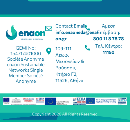
Contact Email:
Άμεση
info.enaoneda@ena-
Επέμβαση:
on.gr
800 11 8 78 78
Τηλ. Κέντρο:
GEMI No:
109-111
11150
154717401000
Λεωφ.
Société Anonyme
Μεσογείων &
enaon Sustainable
Ρούσσου,
Networks Single
Κτήριο Γ2,
Member Société
11526, Αθήνα
Anonyme
Copyright 2026 All Rights Reserved.