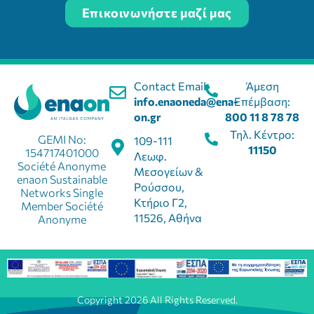
Επικοινωνήστε μαζί μας
Contact Email:
Άμεση
info.enaoneda@ena-
Επέμβαση:
on.gr
800 11 8 78 78
Τηλ. Κέντρο:
GEMI No:
109-111
11150
154717401000
Λεωφ.
Société Anonyme
Μεσογείων &
enaon Sustainable
Ρούσσου,
Networks Single
Κτήριο Γ2,
Member Société
11526, Αθήνα
Anonyme
Copyright 2026 All Rights Reserved.