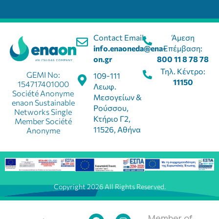
Contact Email:
Άμεση
info.enaoneda@ena-
Επέμβαση:
on.gr
800 11 8 78 78
Τηλ. Κέντρο:
GEMI No:
109-111
11150
154717401000
Λεωφ.
Société Anonyme
Μεσογείων &
enaon Sustainable
Ρούσσου,
Networks Single
Κτήριο Γ2,
Member Société
11526, Αθήνα
Anonyme
Copyright 2026 All Rights Reserved.
Member of