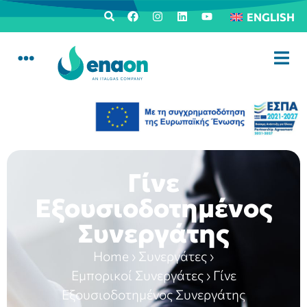
ENGLISH
Γίνε
Εξουσιοδοτημένος
Συνεργάτης
Home
›
Συνεργάτες
›
Εμπορικοί Συνεργάτες
›
Γίνε
Εξουσιοδοτημένος Συνεργάτης