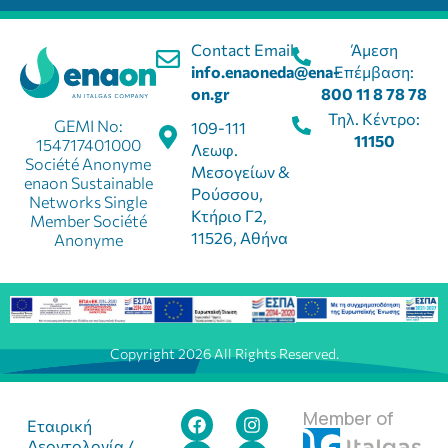
Contact Email:
Άμεση
info.enaoneda@ena-
Επέμβαση:
on.gr
800 11 8 78 78
Τηλ. Κέντρο:
GEMI No:
109-111
11150
154717401000
Λεωφ.
Société Anonyme
Μεσογείων &
enaon Sustainable
Ρούσσου,
Networks Single
Κτήριο Γ2,
Member Société
11526, Αθήνα
Anonyme
Copyright 2026 All Rights Reserved.
Member of
Εταιρική
Δεοντολογία /