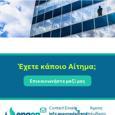
Έχετε κάποιο Αίτημα;
Επικοινωνήστε μαζί μας
Contact Email:
Άμεση
info.enaoneda@ena-
Επέμβαση: