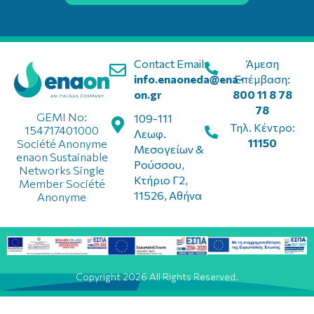
Contact Email:
Άμεση
info.enaoneda@ena-
Επέμβαση:
on.gr
800 11 8 78
78
GEMI No:
109-111
Τηλ. Κέντρο:
154717401000
Λεωφ.
11150
Société Anonyme
Μεσογείων &
enaon Sustainable
Ρούσσου,
Networks Single
Κτήριο Γ2,
Member Société
11526, Αθήνα
Anonyme
Copyright 2026 All Rights Reserved.