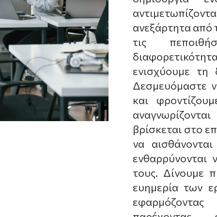
αντιμετωπίζον
ανεξάρτητα από τ
τις πεποιθή
διαφορετικότητα,
ενισχύουμε τη 
Δεσμευόμαστε να
και φροντίζου
αναγνωρίζοντα
βρίσκεται στο επ
να αισθάνονται
ενθαρρύνονται 
τους. Δίνουμε 
ευημερία των ε
εφαρμόζοντας
παρέχοντας 