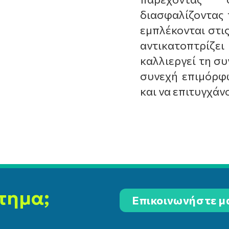
διασφαλίζοντας 
εμπλέκονται στι
αντικατοπτρίζε
καλλιεργεί τη συ
συνεχή επιμόρφω
και να επιτυγχάν
τημα;
Επικοινωνήστε μ