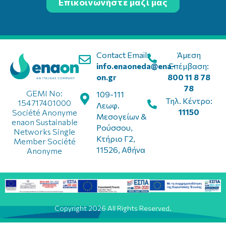
Επικοινωνήστε μαζί μας
Contact Email:
Άμεση
info.enaoneda@ena-
Επέμβαση:
on.gr
800 11 8 78
78
GEMI No:
109-111
Τηλ. Κέντρο:
154717401000
Λεωφ.
11150
Société Anonyme
Μεσογείων &
enaon Sustainable
Ρούσσου,
Networks Single
Κτήριο Γ2,
Member Société
11526, Αθήνα
Anonyme
Copyright 2026 All Rights Reserved.