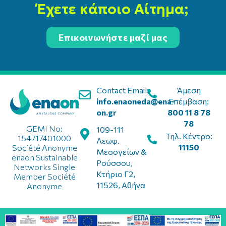
Έχετε κάποιο Αίτημα;
Επικοινωνήστε μαζί μας
Contact Email:
Άμεση
info.enaoneda@ena-
Επέμβαση:
on.gr
800 11 8 78
78
GEMI No:
109-111
Τηλ. Κέντρο:
154717401000
Λεωφ.
11150
Société Anonyme
Μεσογείων &
enaon Sustainable
Ρούσσου,
Networks Single
Κτήριο Γ2,
Member Société
11526, Αθήνα
Anonyme