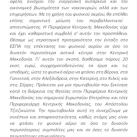
οφέλη
. Ε
νισχύει την ενεργειακή αυτάρκεια και την
οικονομική βιωσιμότητα των νοικοκυριών
,
αλλά και των
επιχειρήσεων
.
Με τη χρήση του φυσικού αερίου
,
θα επέλθει
επίσης
σημαντική μείωση του περιβαλλοντικού
αποτυπώματος.
Η Περιφέρεια Κεντρικής Μακεδονίας είχε
και έχει καθοριστική συμβολή σ’ αυτήν την προσπάθεια.
Θέσαμε ως στρατηγική προτεραιότητα την ένταξη στο
ΕΣΠΑ της επέκτασης του φυσικού αερίου σε όσο το
δυνατόν περισσότερα αστικά κέντρα στην Κεντρική
Μακεδονία. Γι’ αυτόν τον σκοπό
,
διαθέσαμε πόρους 20
εκατ. ευρώ, συγχρηματοδοτώντας τα έργα και τις
υποδομές, ώστε το φυσικό αέριο να φτάσει στη Βέροια, στα
Γιαννιτσά, στην Αλεξάνδρεια, στην Κατερίνη, στο Κιλκίς και
στις Σέρρες.
Πρόκειται για μια πρωτοβουλία που ξεκίνησε
κατά τη διάρκεια της θητείας στην Περιφέρεια Κεντρικής
Μακεδονίας του σημερινού Ευρωπαίου Επιτρόπου και τότε
Περιφερειάρχη Κεντρικής Μακεδονίας, του Απόστολου
Τζιτζικώστα. Την πρωτοβουλία αυτή τη συνεχίζουμε με
συνέπεια και αποφασιστικότητα, καθώς στόχος μας είναι
να φτάσει το φυσικό αέριο σε όσο το δυνατόν
περισσότερους συμπολίτες μας και σε όσες το δυνατόν
περισσότερες επιχειρήσεις
».