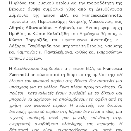
Η φλόγα του φυσικού αερίου για την τροφοδότηση της
Βέροιας άναψε συμβολικά χθες από τη Διευθύνουσα
Σύμβουλο της
Enaon EDA
, κα
FrancescaZanninotti
,
παρουσία της Περιφερειάρχη Κεντρικής Μακεδονίας, κας
Αθηνάς Αθανασιάδου – Αηδονά
, του Αντιπεριφερειάρχη
Ημαθίας, κ.
Κώστα Καλαϊτζίδη
, του Δημάρχου Βέροιας, κ.
Κώστα Βοργιαζίδη
, του υφυπουργού Ανάπτυξης, κ.
Λάζαρου Τσαβδαρίδη
, του μητροπολίτη Βεροίας, Ναούσης
και Καμπανίας κ.
Παντελεήμονα
, καθώς και εκπροσώπων
τοπικών φορέων.
Η Διευθύνουσα Σύμβουλος της Enaon EDA, κα
Francesca
Zanninotti
σημείωσε κατά τη διάρκεια της ομιλίας της: «
Η
έλευση του φυσικού αερίου
στη Βέροια
δεν αποτελεί
μια
υπόσχεση για το μέλλον
. Ε
ίναι
πλέον
πραγματικότητα.
Οι
πρώτοι καταναλωτές έχουν συνδεθεί με το δίκτυο και
μπορούν να αρχίσουν να
απολαμβάνουν τα οφέλη
από τη
χρήση του φυσικού αερίου. Η ανάπτυξη του δικτύου
διανομής φυσικού αερίου στη Βέροια
δεν
είναι
απλώς
μια
τεχνική υποδομή, αλλά μια μεγάλη επένδυση στην
ενεργειακή αναβάθμιση ολόκληρης της περιοχής. Η
δέσμευσή μας είναι μακροπρόθεσμη: και μετά την