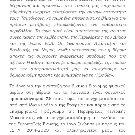
θέρμανσης και προσφέρει στις τοπικές μας επιχειρήσεις
φθηνότερη ενέργεια, ενισχύοντας την ανταγωνιστικότητά
τους. Ταυτόχρονα, κάνουμε ένα αποφασιστικό βήμα για την
πράσινη μετάβαση, εξασφαλίζοντας ένα καθαρότερο
περιβάλλον. Το έργο αυτό είναι αποτέλεσμα της άριστης
συνεργασίας της Κυβέρνησης, της Περιφέρειας, του Δήμου
και της Enaon EDA. Ως Υφυπουργός Ανάπτυξης και
Βουλευτής του Νομού, νιώθω υπερήφανος που η Βέροια
αποκτά τις σύγχρονες ενεργειακές υποδομές που της
αξίζουν. Η φλόγα που άναψε σήμερα συμβολίζει την ελπίδα
και την αποφασιστικότητά μας να συνεχίσουμε να
δημιουργούμε προοπτικές ευημερίας για την Ημαθία
».
Το έργο για την ανάπτυξη του δικτύου διανομής φυσικού
αερίου στη
Βέροια
και τα
Γιαννιτσά
είναι συνολικού
προϋπολογισμού
7,6 εκατ. ευρώ
και συγχρηματοδοτείται
από από ίδια κεφάλαια της Εταιρείας και πόρους από το
Επιχειρησιακό Πρόγραμμα της Περιφέρειας Κεντρικής
Μακεδονίας. Με τη συγχρηματοδότηση της Ελλάδας και
της Ευρωπαϊκής Ένωσης, το έργο ξεκίνησε με πόρους του
ΕΣΠΑ 2014-2020 και ολοκληρώνεται μέσω του