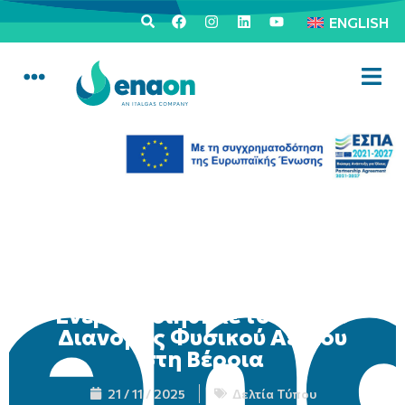
ENGLISH
Ενεργοποιήθηκε το Δίκτυο
Διανομής Φυσικού Αερίου
στη Βέροια
21 / 11 / 2025
Δελτία Τύπου