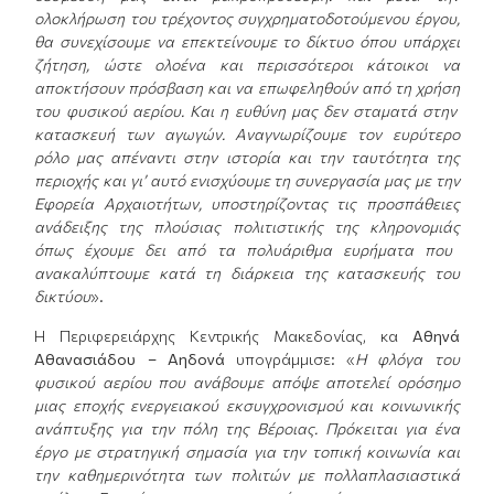
ολοκλήρωση του
τρέχοντος
συγχρηματοδοτούμενου
έργου,
θα συνεχίσουμε να επεκτείνουμε το δίκτυο όπου υπάρχει
ζήτηση, ώστε ολοένα και περισσότεροι κάτοικοι να
αποκτήσουν πρόσβαση
και να επωφεληθούν από τη χρήση
του φυσικού αερίου
.
Και η ευθύνη μας δεν σταματά στην
κατασκευή
των αγωγών
. Αναγνωρίζουμε τ
ον ευρύτερο
ρόλο
μας απέναντι στην ιστορία και την ταυτότητα της
περιοχής
και γι’ αυτό ενισχύουμε τη συνεργασία μας με την
Εφορεία Αρχαιοτήτων, υποστηρίζοντας
τις
προσπάθειες
ανάδειξης της πλούσιας πολιτιστικής της κληρονομιάς
όπως έχουμε δει από
τα πολυάριθμα ευρήματα που
ανακαλύπτουμε κατά τη διάρκεια της κατασκευής του
δικτύου
».
H Περιφερειάρχης Κεντρικής Μακεδονίας, κα
Α
θηνά
Αθανασιάδου – Αηδονά
υπογράμμισε: «
Η
φλόγα
του
φυσικού αερίου που ανάβουμε απόψε
α
ποτελεί
ορόσημο
μιας εποχής ενεργειακού εκσυγχρονισμού και κοινωνικής
ανάπτυξης για την πόλη της Βέροιας.
Πρόκειται για ένα
έργο με στρατηγική σημασία για την τοπική κοινωνία και
την καθημερινότητα των πολιτών
με
πολλαπλασιαστικά