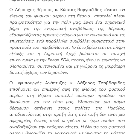
Ο Δήμαρχος Βέροιας, κ.
Κώστας Βοργιαζίδης
τόνισε: «
Η
έλευση του φυσικού αερίου στη Βέροια αποτελεί πλέον
πραγματικότητα για την πόλη μας. Είναι ένα σημαντικό
βήμα για την ενεργειακή αναβάθμιση της Βέροιας,
εξασφαλίζοντας προσιτή ενέργεια για τα νοικοκυριά και τις
επιχειρήσεις, ενώ παράλληλα συμβάλλει ουσιαστικά στην
προστασία του περιβάλλοντος. Το έργο βρίσκεται σε πλήρη
εξέλιξη και η Δημοτική Αρχή βρίσκεται σε συνεχή
επικοινωνία με την
Enaon
ED
A
, προκειμένου οι εργασίες να
υλοποιούνται συντονισμένα και με γνώμονα τη μικρότερη
δυνατή όχληση των δημοτών
».
Ο υφυπουργός Ανάπτυξης κ.
Λάζαρος Τσαβδαρίδης
επισήμανε: «
Η σημερινή αφή της φλόγας του φυσικού
αερίου στη Βέροια αποτελεί ορόσημο προόδου και
δικαίωσης για τον τόπο μας. Υλοποιούμε μια πάγια
δέσμευση απέναντι στους πολίτες της Ημαθίας,
αποδεικνύοντας στην πράξη ότι η ανάπτυξη δεν είναι μια
αφηρημένη έννοια, αλλά μετριέται με έργα ουσίας που
αναβαθμίζουν την καθημερινότητα. Η έλευση του φυσικού
αερίου θωρακίζει τα νοικοκυριά μειώνοντας το κόστος