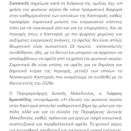
Zanninotti
σημείωσε κατά τη διάρκεια της ομιλίας της: «
Η
χρήση του φυσικού αερίου θα κάνει πραγματική διαφορά
στην καθημερινότητα των κατοίκων της Καστοριάς, καθώς
προσφέρει σημαντική μείωση του ενεργειακού κόστους
τόσο για τα νοικοκυριά όσο και για τις επιχειρήσεις. Και σε
περιοχές όπως η Καστοριά, με πιο ψυχρούς χειμώνες και
αυξημένες ενεργειακές ανάγκες, το όφελος δεν είναι απλώς
θεωρητικό· είναι ουσιαστικό. Οι πρώτοι καταναλωτές
συνδέθηκαν, ήδη, με το δίκτυο και μπορούν να αρχίσουν να
απολαμβάνουν τα οφέλη από τη χρήση του φυσικού αερίου.
Σημαντικά θα είναι επίσης τα οφέλη για τα δημόσια και
δημοτικά κτίρια της περιοχής, μεταξύ των οποίων το
Νοσοκομείο Καστοριάς που αναμένουμε να συνδεθεί με το
δίκτυο εντός του 2026
»
.
Ο Περιφερειάρχης Δυτικής Μακεδονίας, κ.
Γιώργος
Αμανατίδης
υπογράμμισε: «
Η έλευση του φυσικού αερίου
στη
ν Καστοριά
αποτελεί καθοριστικό βήμα όχι μόνο για την
πόλη, αλλά και για το σύνολο της Περιφέρειας Δυτικής
Μακεδονίας, καθώς πρόκειται για έργο με σαφή κοινωνικά,
αναπτυξιακά και περιβαλλοντικά οφέλη.
Τ
ο φυσικό αέριο,
μια πιο καθαρή, αποδοτική και οικονομική μορφή ενέργειας,