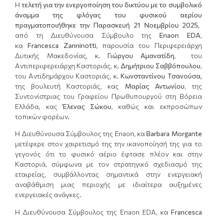
Η
τελετή για την ενεργοποίηση του δικτύου με το συμβολικό
άναμμα της
φλόγα
ς
του φυσικού αερίου
πραγματοποιήθηκε την Παρασκευή 21 Νοεμβρίου 2025,
από τη Διευθύνουσα Σύμβουλο της
Enaon
EDA
,
κα
Francesca
Zanninotti
, παρουσία του Περιφερειάρχη
Δυτικής Μακεδονίας, κ.
Γιώργου Αμανατίδη
, του
Αντιπεριφερειάρχη Καστοριάς, κ.
Δημήτριου Σαββόπουλου
,
του Αντιδημάρχου Καστοριάς, κ.
Κωνσταντίνου Τσανούσα
,
της βουλευτή Καστοριάς, κας
Μαρίας Αντωνίου
, της
Συντονίστριας του Γραφείου Πρωθυπουργού στη Βόρεια
Ελλάδα, κας
Έλενας Σώκου
, καθώς και εκπροσώπων
τοπικών φορέων.
Η Διευθύνουσα Σύμβουλος της Enaon, κα
Barbara
Morgante
μετέφερε στον χαιρετισμό της την ικανοποίησή της για το
γεγονός ότι το φυσικό αέριο έφτασε πλέον και στην
Καστοριά, σύμφωνα με τον στρατηγικό σχεδιασμό της
εταιρείας, συμβάλλοντας σημαντικά στην ενεργειακή
αναβάθμιση μιας περιοχής με ιδιαίτερα αυξημένες
ενεργειακές ανάγκες.
Η Διευθύνουσα Σύμβουλος της Enaon EDA, κα
Francesca