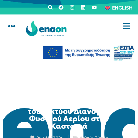
ENGLISH
Επίσημη Έναρξη Λειτουργίας
του Δικτύου Διανομής
Φυσικού Αερίου στην
Καστοριά
25 / 11 / 2025
Δελτία Τύπου