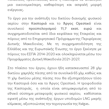
μια οικονομικότερη, καθαρότερη και ασφαλή μορφή
ενέργειας.
Το έργο για την ανάπτυξη του δικτύου διανομής φυσικού
αερίου στην
Καστοριά
και το
Άργος Ορεστικό
είναι
συνολικού
προϋπολογισμού 11,
7 εκατ. ευρώ
και
συγχρηματοδοτείται από ίδια κεφάλαια της Εταιρείας και
πόρους από το Επιχειρησιακό Πρόγραμμα της Περιφέρειας
Δυτικής Μακεδονίας. Με τη συγχρηματοδότηση της
Ελλάδας και της Ευρωπαϊκής Ένωσης, το έργο ξεκίνησε με
πόρους του ΕΣΠΑ 2014-2020 και ολοκληρώνεται μέσω του
Προγράμματος Δυτική Μακεδονία 2021-2027.
Στο πλαίσιο του έργου, έχουν ήδη κατασκευαστεί 28 χλμ
δικτύου χαμηλής πίεσης από τα συνολικά 65 χλμ, καθώς και
11 χλμ δικτύου μέσης πίεσης που θα εξυπηρετήσουν τόσο
την Καστοριά όσο και το Άργος Ορεστικό. Η τροφοδοσία
της Καστοριάς, η οποία είναι απομακρυσμένη από το
εθνικό σύστημα μεταφοράς φυσικού αερίου, καθίσταται
εφικτή μέσω της ανάπτυξης έργων υποδομών LNG μικρής
κλίμακας, αξιοποιώντας την τεχνογνωσία της Italgas.