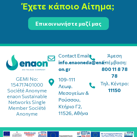
Έχετε κάποιο Αίτημα;
Επικοινωνήστε μαζί μας
Contact Email:
Άμεση
info.enaoneda@ena-
Επέμβαση:
on.gr
800 11 8 78
78
GEMI No:
109-111
Τηλ. Κέντρο:
154717401000
Λεωφ.
11150
Société Anonyme
Μεσογείων &
enaon Sustainable
Ρούσσου,
Networks Single
Κτήριο Γ2,
Member Société
11526, Αθήνα
Anonyme