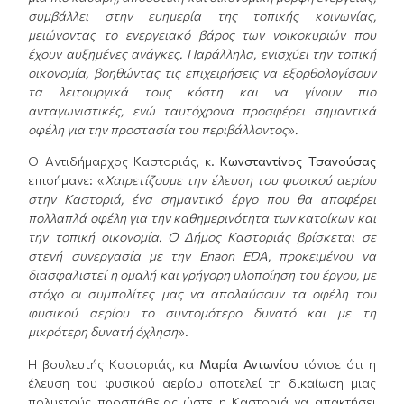
συμβάλλει στην ευημερία της τοπικής κοινωνίας,
μειώνοντας το ενεργειακό βάρος των νοικοκυριών που
έχουν αυξημένες ανάγκες. Παράλληλα, ενισχύει την τοπική
οικονομία, βοηθώντας τις επιχειρήσεις να εξορθολογίσουν
τα λειτουργικά τους κόστη και να γίνουν πιο
ανταγωνιστικές, ενώ ταυτόχρονα προσφέρει σημαντικά
οφέλη για την προστασία του περιβάλλοντος
»
.
Ο Αντιδήμαρχος Καστοριάς, κ.
Κωνσταντίνος Τσανούσας
επισήμανε: «
Χαιρετίζουμε την έλευση του φυσικού αερίου
στην Καστοριά, ένα σημαντικό έργο που θα αποφέρει
πολλαπλά οφέλη για την καθημερινότητα των κατοίκων και
την τοπική οικονομία. Ο Δήμος Καστοριάς βρίσκεται σε
στενή συνεργασία με την E
naon
EDA, προκειμένου να
διασφαλιστεί η ομαλή και γρήγορη υλοποίηση του έργου, με
στόχο οι συμπολίτες μας να απολαύσουν τα οφέλη του
φυσικού αερίου το συντομότερο δυνατό και με τη
μικρότερη δυνατή όχληση
».
Η βουλευτής Καστοριάς, κα
Μαρία Αντωνίου
τόνισε ότι η
έλευση του φυσικού αερίου αποτελεί τη δικαίωση μιας
πολυετούς προσπάθειας ώστε η Καστοριά να απακτήσει