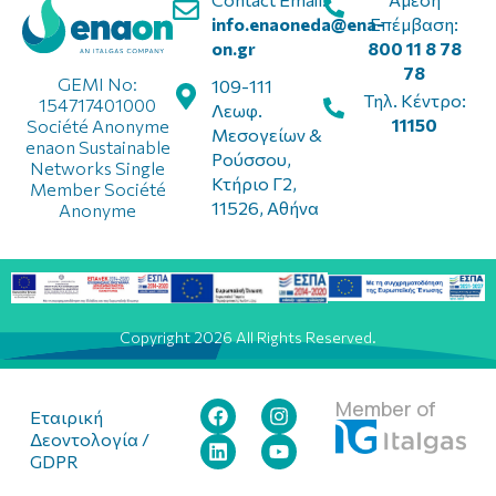
info.enaoneda@ena-
Επέμβαση:
on.gr
800 11 8 78
78
GEMI No:
109-111
Τηλ. Κέντρο:
154717401000
Λεωφ.
11150
Société Anonyme
Μεσογείων &
enaon Sustainable
Ρούσσου,
Networks Single
Κτήριο Γ2,
Member Société
11526, Αθήνα
Anonyme
Copyright 2026 All Rights Reserved.
Member of
Εταιρική
Δεοντολογία /
GDPR