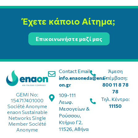
Έχετε κάποιο Αίτημα;
Επικοινωνήστε μαζί μας
Contact Email:
Άμεση
info.enaoneda@ena-
Επέμβαση:
on.gr
800 11 8 78
78
GEMI No:
109-111
Τηλ. Κέντρο:
154717401000
Λεωφ.
11150
Société Anonyme
Μεσογείων &
enaon Sustainable
Ρούσσου,
Networks Single
Κτήριο Γ2,
Member Société
11526, Αθήνα
Anonyme