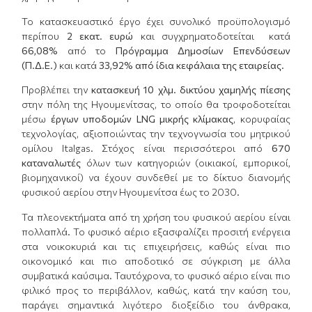
To κατασκευαστικό έργο έχει συνολικό προϋπολογισμό
περίπου
2 εκατ. ευρώ
και συγχρηματοδοτείται κατά
66,08%
από το
Πρόγραμμα Δημοσίων Επενδύσεων
(Π.Δ.Ε.)
και κατά
33,92% από ίδια κεφάλαια της εταιρείας
.
Προβλέπει την
κατασκευή 10 χλμ. δικτύου χαμηλής πίεσης
στην πόλη της Ηγουμενίτσας, το οποίο θα τροφοδοτείται
μέσω
έργων υποδομών LNG μικρής κλίμακας
, κορυφαίας
τεχνολογίας, αξιοποιώντας την τεχνογνωσία του μητρικού
ομίλου Italgas. Στόχος είναι περισσότεροι από
670
καταναλωτές
όλων των κατηγοριών (οικιακοί, εμπορικοί,
βιομηχανικοί) να έχουν συνδεθεί με το δίκτυο διανομής
φυσικού αερίου στην Ηγουμενίτσα έως το 2030.
Τα πλεονεκτήματα από τη χρήση του φυσικού αερίου είναι
πολλαπλά. Το φυσικό αέριο εξασφαλίζει προσιτή ενέργεια
στα νοικοκυριά και τις επιχειρήσεις, καθώς είναι πιο
οικονομικό και πιο αποδοτικό σε σύγκριση με άλλα
συμβατικά καύσιμα. Ταυτόχρονα, το φυσικό αέριο είναι πιο
φιλικό προς το περιβάλλον, καθώς, κατά την καύση του,
παράγει σημαντικά λιγότερο διοξείδιο του άνθρακα,