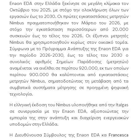
Enaon EDA στην Ελλάδα ξεκίνησε σε μεγάλη κλίμακα τον
Οκτώβριο του 2025, με στόχο την ολοκλήρωση όλων των
εργασιών έως το 2030. Οι πρώτες εγκαταστάσεις μετρητών
Nimbus πραγματοποιήθηκαν τον Μάρτιο του 2026, με
στόχο την εγκατάσταση περισσότερων από 20.000
συσκευών έως το τέλος του 2026. Οι έξυπνοι μετρητές
Nimbus θα χρησιμοποιηθούν κυρίως στον οικιακό τομέα.
Σύμφωνα με το Πρόγραμμα Ανάπτυξης της Enaon EDA για
την περίοδο 2026-2030, έως το τέλος του 2030 ο
συνολικός αριθμός Σημείων Παράδοσης (μετρητών)
αναμένεται να ανέλθει σε περίπου 920.000, εκ των οποίων
περίπου 900.000 θα καλύπτονται από εγκαταστάσεις
μετρητών Nimbus, σηματοδοτώντας τη μετάβαση από τα
συμβατικά συστήματα μέτρησης σε προηγμένη ψηφιακή
τεχνολογία.
Η ελληνική έκδοση του Nimbus υλοποιήθηκε από την Italgas
σε συνεργασία με την Enaon EDA, αξιοποιώντας την
εμπειρία της στην ανάπτυξη και διαχείριση ενεργειακών
υποδομών στην Ελλάδα.
Η Διευθύνουσα Σύμβουλος της Enaon EDA κα
Francesca