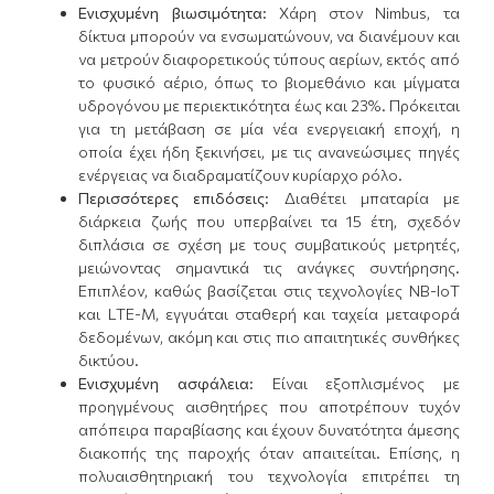
Ενισχυμένη βιωσιμότητα:
Χάρη στον Nimbus, τα
δίκτυα μπορούν να ενσωματώνουν, να διανέμουν και
να μετρούν διαφορετικούς τύπους αερίων, εκτός από
το φυσικό αέριο, όπως το βιομεθάνιο και μίγματα
υδρογόνου με περιεκτικότητα έως και 23%. Πρόκειται
για τη μετάβαση σε μία νέα ενεργειακή εποχή, η
οποία έχει ήδη ξεκινήσει, με τις ανανεώσιμες πηγές
ενέργειας να διαδραματίζουν κυρίαρχο ρόλο.
Περισσότερες επιδόσεις
: Διαθέτει μπαταρία με
διάρκεια ζωής που υπερβαίνει τα 15 έτη, σχεδόν
διπλάσια σε σχέση με τους συμβατικούς μετρητές,
μειώνοντας σημαντικά τις ανάγκες συντήρησης.
Επιπλέον, καθώς βασίζεται στις τεχνολογίες NB-IoT
και LTE-M, εγγυάται σταθερή και ταχεία μεταφορά
δεδομένων, ακόμη και στις πιο απαιτητικές συνθήκες
δικτύου.
Ενισχυμένη ασφάλεια
: Είναι εξοπλισμένος με
προηγμένους αισθητήρες που αποτρέπουν τυχόν
απόπειρα παραβίασης και έχουν δυνατότητα άμεσης
διακοπής της παροχής όταν απαιτείται. Επίσης, η
πολυαισθητηριακή του τεχνολογία επιτρέπει τη