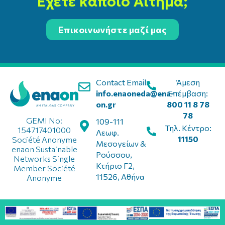
Έχετε κάποιο Αίτημα;
Επικοινωνήστε μαζί μας
Contact Email:
Άμεση
info.enaoneda@ena-
Επέμβαση:
on.gr
800 11 8 78
78
GEMI No:
109-111
Τηλ. Κέντρο:
154717401000
Λεωφ.
11150
Société Anonyme
Μεσογείων &
enaon Sustainable
Ρούσσου,
Networks Single
Κτήριο Γ2,
Member Société
11526, Αθήνα
Anonyme