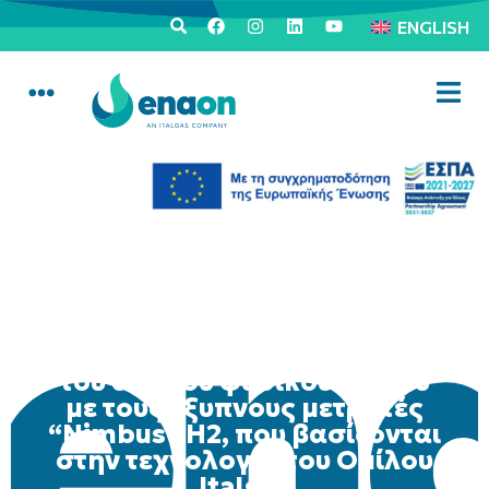
ENGLISH
Η Enaon EDA προωθεί τον
ψηφιακό μετασχηματισμό
του δικτύου φυσικού αερίου
με τους έξυπνους μετρητές
“Nimbus” H2, που βασίζονται
στην τεχνολογία του Ομίλου
Italgas