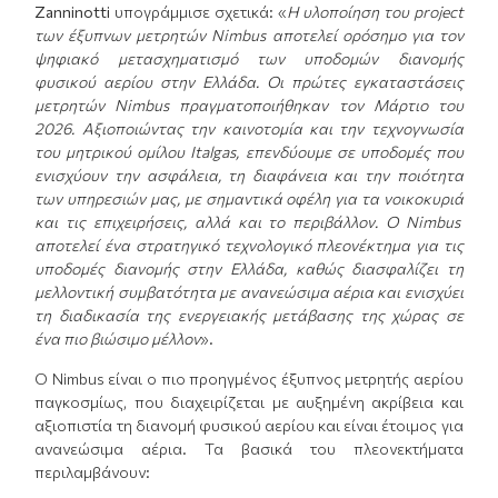
Zanninotti
υπογράμμισε σχετικά: «
Η υλοποίηση του
project
των έξυπνων μετρητών Nimbus αποτελεί ορόσημο για τον
ψηφιακό μετασχηματισμό των υποδομών διανομής
φυσικού αερίου στην Ελλάδα. Οι πρώτες εγκαταστάσεις
μετρητών Nimbus πραγματοποιήθηκαν τον Μάρτιο του
2026.
Αξιοποιώντας την καινοτομία και την τεχνογνωσία
του
μητρικού ο
μίλου Italgas, επενδύουμε σε υποδομές που
ενισχύουν την ασφάλεια, τη διαφάνεια και την ποιότητα
των υπηρεσιών
μας, με
σημαντικά
οφέλη
για
τ
α νοικοκυριά
και τις επιχειρήσεις
,
αλλά και
το περιβάλλον
. Ο
Nimbus
αποτελεί
ένα
στρατηγικό τεχνολογικό
πλεονέκτημα για τις
υποδομές διανομής στην Ελλάδα, καθώς διασφαλίζει
τη
μελλοντική
σ
υμβατότητα με ανανεώσιμα αέρια
και ενισχύει
τη διαδικασία της ενεργειακής μετάβασης της χώρας σε
ένα πιο βιώσιμο μέλλον
».
Ο Nimbus είναι ο πιο προηγμένος έξυπνος μετρητής αερίου
παγκοσμίως, που διαχειρίζεται με αυξημένη ακρίβεια και
αξιοπιστία τη διανομή φυσικού αερίου και είναι έτοιμος για
ανανεώσιμα αέρια. Τα βασικά του πλεονεκτήματα
περιλαμβάνουν: