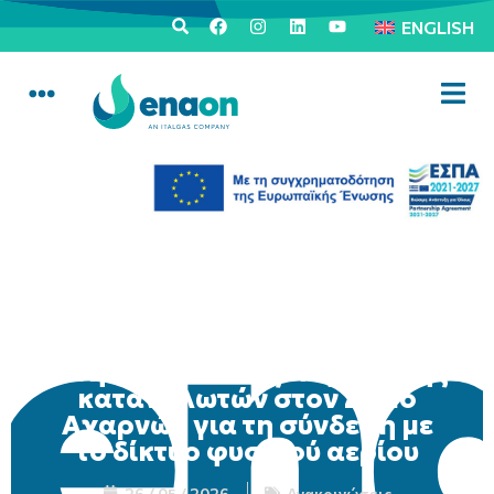
ENGLISH
Κινητή μονάδα εξυπηρέτησης
καταναλωτών στον Δήμο
Αχαρνών για τη σύνδεση με
το δίκτυο φυσικού αερίου
26 / 05 / 2026
Ανακοινώσεις