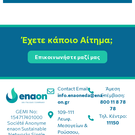
Έχετε κάποιο Αίτημα;
Επικοινωνήστε μαζί μας
Contact Email:
Άμεση
info.enaoneda@ena-
Επέμβαση:
on.gr
800 11 8 78
78
GEMI No:
109-111
Τηλ. Κέντρο:
154717401000
Λεωφ.
11150
Société Anonyme
Μεσογείων &
enaon Sustainable
Ρούσσου,
Networks Single