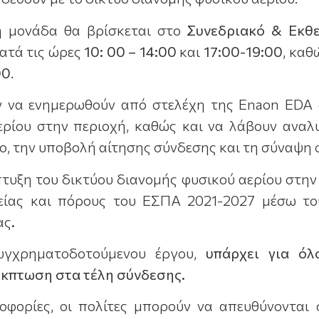
τή μονάδα θα βρίσκεται στο
Συνεδριακό & Εκθ
ατά τις ώρες
10: 00 – 14:00
και
17:00-19:00
, καθ
00
.
ν να ενημερωθούν από στελέχη της Enaon EDA 
ερίου στην περιοχή, καθώς και να λάβουν αναλυ
υο, την υποβολή αίτησης σύνδεσης και τη σύναψη
πτυξη του δικτύου διανομής φυσικού αερίου στη
είας και πόρους του ΕΣΠΑ 2021-2027 μέσω τ
ας
.
υγχρηματοδοτούμενου έργου,
υπάρχει για όλ
κπτωση στα τέλη σύνδεσης.
οφορίες, οι πολίτες μπορούν να απευθύνοντα