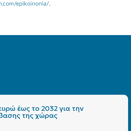
on.com/epikoinonia/
.
υρώ έως το 2032 για την
άβασης της χώρας