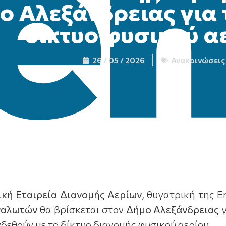
ο Αλεξάνδρειας για 
δίκτυο φυσικού α
26 / 05 / 2026
Ανακοινώσεις
ική Εταιρεία Διανομής Αερίων,
θυγατρική της E
ναλωτών
θα βρίσκεται στον
Δήμο
Αλεξάνδρειας
γ
δεθούν με το δίκτυο διανομής φυσικού αερίου.