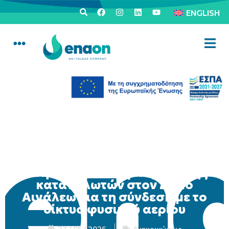
ENGLISH
Κινητή μονάδα εξυπηρέτησης
καταναλωτών στον Δήμο
Αιγάλεω για τη σύνδεση με το
δίκτυο φυσικού αερίου
27 / 05 / 2026
Ανακοινώσεις