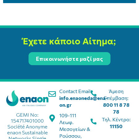
Έχετε κάποιο Αίτημα;
Επικοινωνήστε μαζί μας
Contact Email:
Άμεση
info.enaoneda@ena-
Επέμβαση:
on.gr
800 11 8 78
78
GEMI No:
109-111
Τηλ. Κέντρο:
154717401000
Λεωφ.
11150
Société Anonyme
Μεσογείων &
enaon Sustainable
Ρούσσου,
Networks Single