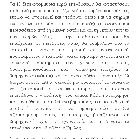
Τα 13 δισεκατομμύρια ευρώ επενδύσεων θα καταστήσουν
το δίκτυό μας ακόμη πιο “έξυπνο”, εκτεταμένο και ευέλικτο,
έτοιμο να υποδεχθεί και “πράσινα” αέρια και να στηρίξει
ένα ενεργειακό σύστημα που επηρεάζεται ολοένα και
περισσότερο από τη διεθνή αστάθεια και τη μεταβλητότητα
των αγορών. Μαζί με την αποδοτικότητα που θα
επιτύχουμε, οι επενδύσεις αυτές θα συμβάλουν στο να
καταστεί η ενέργεια πιο προσιτή και ανταγωνιστική,
προσφέροντας απτά οφέλη για τα ευρύτερα οικονομικά και
κοινωνικά συστήματα των χωρών στις οποίες
δραστηριοποιούμαστε, ενώ παράλληλα ενισχύουν τη
βιομηχανική ανάπτυξη και τη μακροπρόθεσμη ανάπτυξη. Οι
διαγωνισμοί ATEM αποτελούν μια ουσιαστική ευκαιρία για
να ξεπεραστεί ο κατακερματισμός που ιστορικά
επιβράδυνε την ανάπτυξη του τομέα. Κάθε παραχώρηση
που ανατίθεται αποτελεί ένα βήμα προς μια πιο ανθεκτική
υποδομή, ενταγμένη σε ένα ευρύτερο σύστημα. Θα
αξιοποιήσουμε αυτές τις ευκαιρίες, βασιζόμενοι στη
βιομηχανική ισχύ, την τεχνογνωσία και τη δυνατότητα
επενδύσεων που διαθέτει ο Όμιλος.
Στον τομέα των υδάτων, οι επενδύσεις μας στην