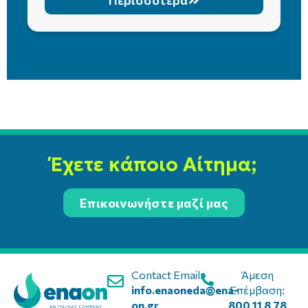
Έχετε κάποιο Αίτημα;
Επικοινωνήστε μαζί μας
Contact Email:
Άμεση
info.enaoneda@ena-
Επέμβαση:
on.gr
800 11 8 78