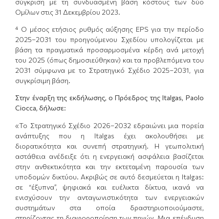
σύγκριση με τη συνδυασμένη βάση κόστους των δύο
Ομίλων στις 31 Δεκεμβρίου 2023.
⁴ Ο μέσος ετήσιος ρυθμός αύξησης EPS για την περίοδο
2025–2031 του προηγούμενου Σχεδίου υπολογίζεται με
βάση τα πραγματικά προσαρμοσμένα κέρδη ανά μετοχή
του 2025 (όπως δημοσιεύθηκαν) και τα προβλεπόμενα του
2031 σύμφωνα με το Στρατηγικό Σχέδιο 2025–2031, για
συγκρίσιμη βάση.
Στην έναρξη της εκδήλωσης, ο Πρόεδρος της Italgas, Paolo
Ciocca, δήλωσε:
«Το Στρατηγικό Σχέδιο 2026–2032 εδραιώνει μια πορεία
ανάπτυξης που η Italgas έχει ακολουθήσει με
διορατικότητα και συνεπή στρατηγική. Η γεωπολιτική
αστάθεια ανέδειξε ότι η ενεργειακή ασφάλεια βασίζεται
στην ανθεκτικότητα και την εκτεταμένη παρουσία των
υποδομών δικτύου. Ακριβώς σε αυτό δεσμεύεται η Italgas:
σε “έξυπνα”, ψηφιακά και ευέλικτα δίκτυα, ικανά να
ενισχύσουν την ανταγωνιστικότητα των ενεργειακών
συστημάτων στα οποία δραστηριοποιούμαστε,
στηρίζοντας τη διαφοροποίηση των πηγών. Μια επένδυση