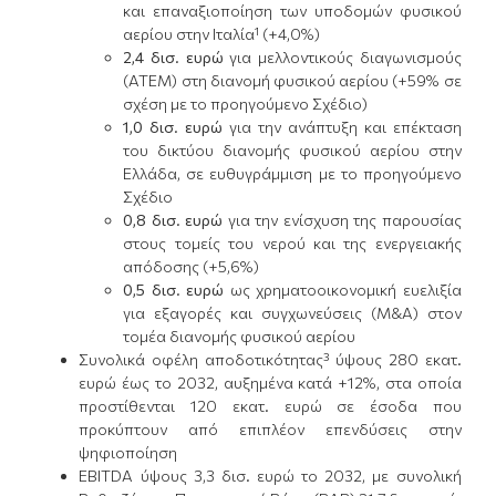
και επαναξιοποίηση των υποδομών φυσικού
αερίου στην Ιταλία¹ (+4,0%)
2,4 δισ. ευρώ
για μελλοντικούς διαγωνισμούς
(ATEM) στη διανομή φυσικού αερίου (+59% σε
σχέση με το προηγούμενο Σχέδιο)
1,0 δισ. ευρώ
για την ανάπτυξη και επέκταση
του δικτύου διανομής φυσικού αερίου στην
Ελλάδα, σε ευθυγράμμιση με το προηγούμενο
Σχέδιο
0,8 δισ. ευρώ
για την ενίσχυση της παρουσίας
στους τομείς του νερού και της ενεργειακής
απόδοσης (+5,6%)
0,5 δισ. ευρώ
ως χρηματοοικονομική ευελιξία
για εξαγορές και συγχωνεύσεις (M&A) στον
τομέα διανομής φυσικού αερίου
Συνολικά οφέλη αποδοτικότητας³ ύψους 280 εκατ.
ευρώ έως το 2032, αυξημένα κατά +12%, στα οποία
προστίθενται 120 εκατ. ευρώ σε έσοδα που
προκύπτουν από επιπλέον επενδύσεις στην
ψηφιοποίηση
EBITDA ύψους 3,3 δισ. ευρώ το 2032, με συνολική