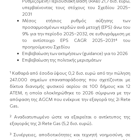
Ρυθμιζόμενη Περιουσιακή Βάση (RAB) 21,7 δισ. ευρώ,
υπερβαίνοντας τους στόχους του Σχεδίου 2025–
2031
Μέσος ετήσιος ρυθμός αύξησης των
προσαρμοσμένων κερδών ανά μετοχή (EPS) άνω του
9% για την περίοδο 2025–2032, σε ευθυγράμμιση με
το αντίστοιχο EPS CAGR 2025–2031⁴ του
προηγούμενου Σχεδίου
Επιβεβαίωση των εκτιμήσεων (guidance) για το 2026
Επιβεβαίωση της πολιτικής μερισμάτων
¹ Καθαρά από έσοδα ύψους 0,2 δισ. ευρώ από την πώληση
247.000 σημείων επαναπαράδοσης που σχετίζονται με
δίκτυα διανομής φυσικού αερίου σε 100 δήμους και 12
ATEM, η οποία ολοκληρώθηκε το 2026 σύμφωνα με την
απόφαση της AGCM που ενέκρινε την εξαγορά της 2i Rete
Gas.
² Αναδιατυπωμένο ώστε να εξαιρείται ο αντίκτυπος της
εξαγοράς της 2i Rete Gas (5,2 δισ. ευρώ).
³ Συνέργειες, αποδοτικότητες και τεχνητή νοημοσύνη, σε