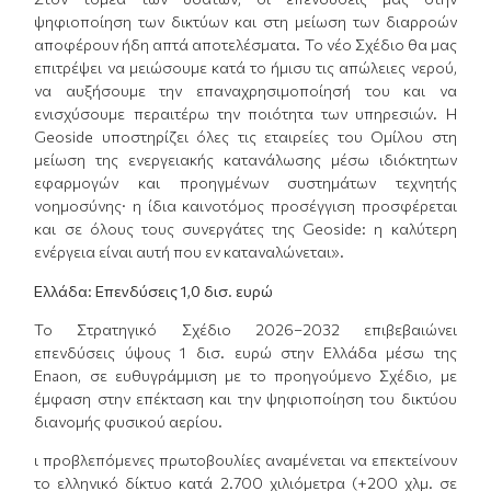
ψηφιοποίηση των δικτύων και στη μείωση των διαρροών
αποφέρουν ήδη απτά αποτελέσματα. Το νέο Σχέδιο θα μας
επιτρέψει να μειώσουμε κατά το ήμισυ τις απώλειες νερού,
να αυξήσουμε την επαναχρησιμοποίησή του και να
ενισχύσουμε περαιτέρω την ποιότητα των υπηρεσιών. Η
Geoside υποστηρίζει όλες τις εταιρείες του Ομίλου στη
μείωση της ενεργειακής κατανάλωσης μέσω ιδιόκτητων
εφαρμογών και προηγμένων συστημάτων τεχνητής
νοημοσύνης· η ίδια καινοτόμος προσέγγιση προσφέρεται
και σε όλους τους συνεργάτες της Geoside: η καλύτερη
ενέργεια είναι αυτή που εν καταναλώνεται».
Ελλάδα: Επενδύσεις 1,0 δισ. ευρώ
Το Στρατηγικό Σχέδιο 2026–2032 επιβεβαιώνει
επενδύσεις ύψους 1 δισ. ευρώ στην Ελλάδα μέσω της
Enaon, σε ευθυγράμμιση με το προηγούμενο Σχέδιο, με
έμφαση στην επέκταση και την ψηφιοποίηση του δικτύου
διανομής φυσικού αερίου.
ι προβλεπόμενες πρωτοβουλίες αναμένεται να επεκτείνουν
το ελληνικό δίκτυο κατά 2.700 χιλιόμετρα (+200 χλμ. σε