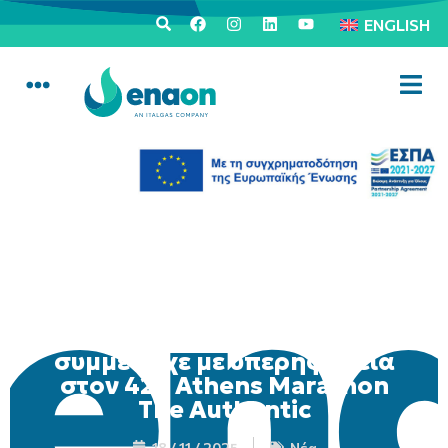
ENGLISH
Η oμάδα της Enaon
συμμετείχε με υπερηφάνεια
στον 42ο Athens Marathon
The Authentic
18 / 11 / 2025
Νέα