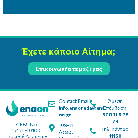
Έχετε κάποιο Αίτημα;
Επικοινωνήστε μαζί μας
Contact Email:
Άμεση
info.enaoneda@ena-
Επέμβαση:
on.gr
800 11 8 78
78
GEMI No:
109-111
Τηλ. Κέντρο:
154717401000
Λεωφ.
11150
Société Anonyme