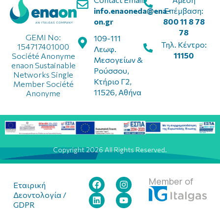
info.enaoneda@ena-
Επέμβαση:
on.gr
800 11 8 78
78
GEMI No:
109-111
Τηλ. Κέντρο:
154717401000
Λεωφ.
11150
Société Anonyme
Μεσογείων &
enaon Sustainable
Ρούσσου,
Networks Single
Κτήριο Γ2,
Member Société
11526, Αθήνα
Anonyme
Copyright 2026 All Rights Reserved.
Member of
Εταιρική
Δεοντολογία /
GDPR