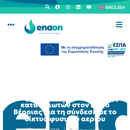
ENGLISH
Κινητή μονάδα εξυπηρέτησης
καταναλωτών στον Δήμο
Βέροιας για τη σύνδεση με το
δίκτυο φυσικού αερίου
18 / 05 / 2026
Ανακοινώσεις