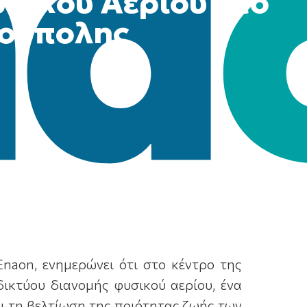
σικού Αερίου στο
ρούπολης
naon, ενημερώνει ότι στο κέντρο της
ικτύου διανομής φυσικού αερίου, ένα
ι τη βελτίωση της ποιότητας ζωής των