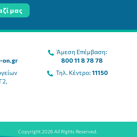
αζί μας
Άμεση Επέμβαση:
-on.gr
800 11 8 78 78
ογείων
Τηλ. Κέντρο:
11150
Γ2,
Copyright 2026 All Rights Reserved.