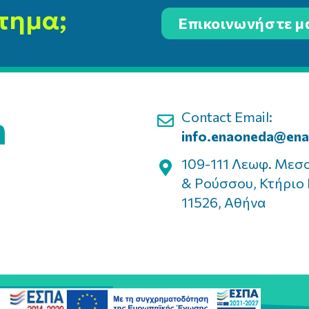
τημα;
Επικοινωνήστε μ
Contact Email:
info.enaoneda@ena
109-111 Λεωφ. Μεσ
& Ρούσσου, Κτήριο 
11526, Αθήνα