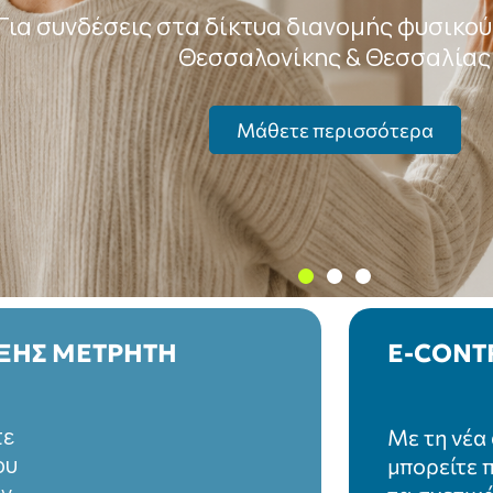
ΞΗΣ ΜΕΤΡΗΤΗ
E-CONT
τε
Με τη νέα
ου
μπορείτε 