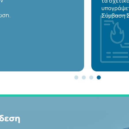
αν
τα σχετικ
υπογράψετ
ωση.
Σύμβαση Σ
νδεση