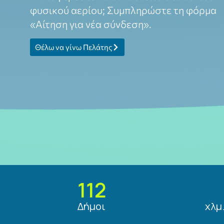
φυσικού αερίου; Συμπληρώστε τη φόρμα
«Αίτηση για νέα σύνδεση».
Θέλω να γίνω Πελάτης
112
Δήμοι
χλμ