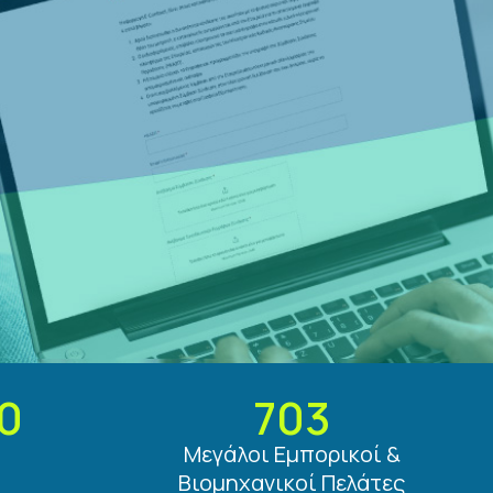
0
703
Μεγάλοι Εμπορικοί &
Βιομηχανικοί Πελάτες